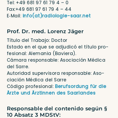
Tel: +49 681 97 61 79 4 – 0
Fax:+49 681 97 61 79 4 – 44
E‑Mail:
info(at)radiologie-saar.net
Prof. Dr. med. Lorenz Jäger
Títu­lo del Tra­ba­jo: Doctor
Estado en el que se adju­dicó el títu­lo pro­
fe­sio­nal: Ale­ma­nia (Bavie­ra).
Cáma­ra responsable: Aso­cia­ción Médi­ca
del Sarre.
Auto­ri­dad super­vi­so­ra responsable: Aso­
cia­ción Médi­ca del Sarre
Códi­go pro­fe­sio­nal:
Berufs­or­dung für die
Ärz­te und Ärz­tin­nen des Saarlandes
Responsable del contenido según §
10 Absatz 3 MDStV: