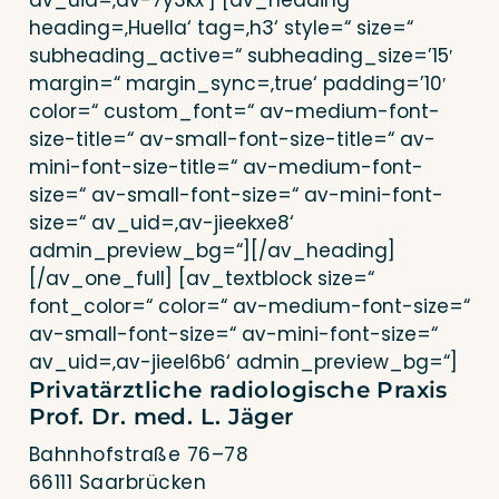
av_uid=‚av-7y3kx‘] [av_heading
heading=‚Huella‘ tag=‚h3‘ style=“ size=“
subheading_active=“ subheading_size=’15′
mar­gin=“ margin_sync=‚true‘ padding=’10′
color=“ custom_font=“ av-medi­um-font-
size-title=“ av-small-font-size-title=“ av-
mini-font-size-title=“ av-medi­um-font-
size=“ av-small-font-size=“ av-mini-font-
size=“ av_uid=‚av-jieekxe8‘
admin_preview_bg=“][/av_heading]
[/av_one_full] [av_textblock size=“
font_color=“ color=“ av-medi­um-font-size=“
av-small-font-size=“ av-mini-font-size=“
av_uid=‚av-jieel6b6‘ admin_preview_bg=“]
Privatärztliche radiologische Praxis
Prof. Dr. med. L. Jäger
Bahn­hof­stra­ße 76–78
66111 Saarbrücken