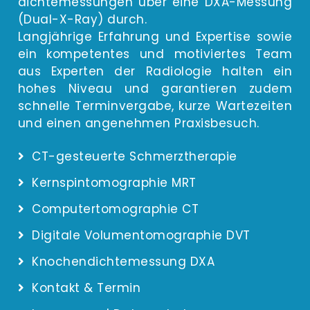
dich­te­mes­sun­gen über eine DXA-Mes­sung
(Dual-X-Ray) durch.
Lang­jäh­ri­ge Erfah­rung und Exper­ti­se sowie
ein kom­pe­ten­tes und moti­vier­tes Team
aus Exper­ten der Radio­lo­gie hal­ten ein
hohes Niveau und garan­tie­ren zudem
schnel­le Ter­min­ver­ga­be, kur­ze War­te­zei­ten
und einen ange­neh­men Praxisbesuch.
CT-gesteuerte Schmerztherapie
Kernspintomographie MRT
Computertomographie CT
Digitale Volumentomographie DVT
Knochendichtemessung DXA
Kontakt & Termin