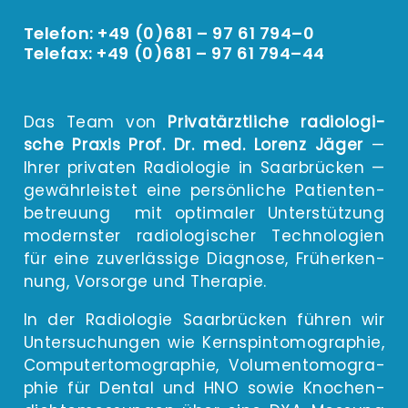
Telefon: +49 (0)681 – 97 61 794–0
Telefax: +49 (0)681 – 97 61 794–44
Das Team von
Pri­vat­ärzt­li­che radio­lo­gi­
sche Pra­xis Prof. Dr. med. Lorenz Jäger
—
Ihrer pri­va­ten Radio­lo­gie in Saar­brü­cken —
gewähr­leis­tet eine per­sön­li­che Pati­en­ten­
be­treu­ung mit opti­ma­ler Unter­stüt­zung
moderns­ter radio­lo­gi­scher Tech­no­lo­gien
für eine zuver­läs­si­ge Dia­gno­se, Früh­erken­
nung, Vor­sor­ge und Therapie.
In der Radio­lo­gie Saar­brü­cken füh­ren wir
Unter­su­chun­gen wie Kern­spin­to­mo­gra­phie,
Com­pu­ter­to­mo­gra­phie, Volu­men­to­mo­gra­
phie für Den­tal und HNO sowie Kno­chen­