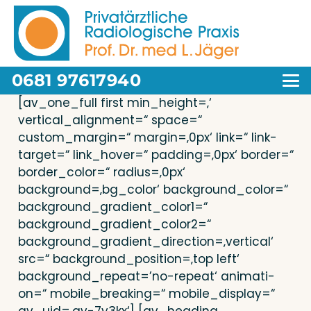
0681 97617940
[av_one_full first min_height=‚‘
vertical_alignment=“ space=“
custom_margin=“ margin=‚0px‘ link=“ link­
tar­get=“ link_hover=“ padding=‚0px‘ bor­der=“
border_color=“ radius=‚0px‘
background=‚bg_color‘ background_color=“
background_gradient_color1=“
background_gradient_color2=“
background_gradient_direction=‚vertical‘
src=“ background_position=‚top left‘
background_repeat=’no-repeat‘ ani­ma­ti­
on=“ mobile_breaking=“ mobile_display=“