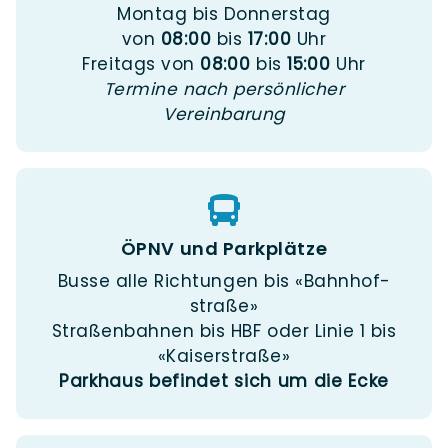
Mon­tag bis Donnerstag
von
08:00
bis
17:00
Uhr
Frei­tags von
08:00
bis
15:00
Uhr
Ter­mi­ne nach per­sön­li­cher
Vereinbarung
ÖPNV und Parkplätze
Bus­se alle Rich­tun­gen bis «Bahn­hof­
stra­ße»
Stra­ßen­bah­nen bis HBF oder Linie 1 bis
«Kai­ser­stra­ße»
Park­haus befin­det sich um die Ecke