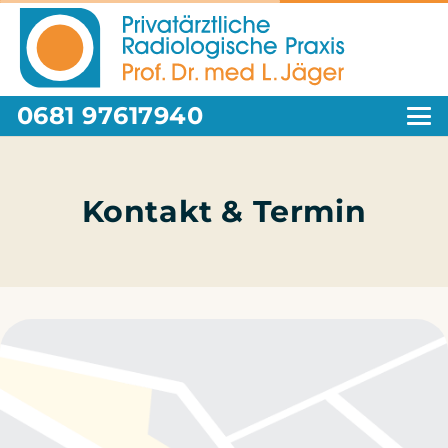
0681 97617940
Sei­ten­me­nü
Kontakt & Termin