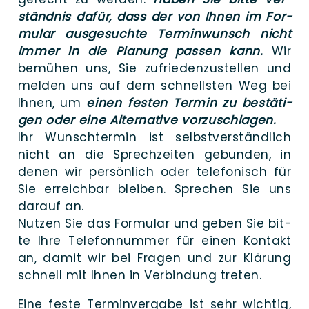
ständ­nis dafür, dass der von Ihnen im For­
mu­lar aus­ge­such­te Ter­min­wunsch nicht
immer in die Pla­nung pas­sen kann.
Wir
bemü­hen uns, Sie zufrie­den­zu­stel­len und
mel­den uns auf dem schnells­ten Weg bei
Ihnen, um
einen fes­ten Ter­min zu bestä­ti­
gen oder eine Alter­na­ti­ve vorzuschlagen.
Ihr Wunsch­ter­min ist selbst­ver­ständ­lich
nicht an die Sprech­zei­ten gebun­den, in
denen wir per­sön­lich oder tele­fo­nisch für
Sie erreich­bar blei­ben. Spre­chen Sie uns
dar­auf an.
Nut­zen Sie das For­mu­lar und geben Sie bit­
te Ihre Tele­fon­num­mer für einen Kon­takt
an, damit wir bei Fra­gen und zur Klä­rung
schnell mit Ihnen in Ver­bin­dung treten.
Eine fes­te Ter­min­ver­ga­be ist sehr wich­tig,