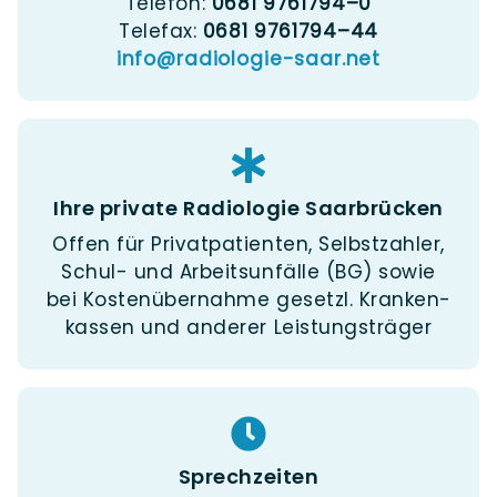
Tele­fon:
0681 9761794–0
Tele­fax:
0681 9761794–44
info@​radiologie-​saar.​net
Ihre private Radiologie Saarbrücken
Offen für Pri­vat­pa­ti­en­ten, Selbst­zah­ler,
Schul- und Arbeits­un­fäl­le (BG) sowie
bei Kos­ten­über­nah­me gesetzl. Kran­ken­
kas­sen und ande­rer Leistungsträger
Sprechzeiten