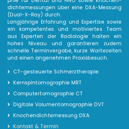
phie für Den­tal und HNO sowie Kno­chen­
dich­te­mes­sun­gen über eine DXA-Mes­sung
(Dual-X-Ray) durch.
Lang­jäh­ri­ge Erfah­rung und Exper­ti­se sowie
ein kom­pe­ten­tes und moti­vier­tes Team
aus Exper­ten der Radio­lo­gie hal­ten ein
hohes Niveau und garan­tie­ren zudem
schnel­le Ter­min­ver­ga­be, kur­ze War­te­zei­ten
und einen ange­neh­men Praxisbesuch.
CT-gesteuerte Schmerztherapie
Kernspintomographie MRT
Computertomographie CT
Digitale Volumentomographie DVT
Knochendichtemessung DXA
Kontakt & Termin