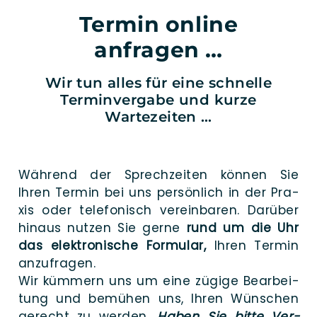
Termin online
anfragen …
Wir tun alles für eine schnelle
Terminvergabe und kurze
Wartezeiten …
Wäh­rend der Sprech­zei­ten kön­nen Sie
Ihren Ter­min bei uns per­sön­lich in der Pra­
xis oder tele­fo­nisch ver­ein­ba­ren. Dar­über
hin­aus nut­zen Sie ger­ne
rund um die Uhr
das elek­tro­ni­sche For­mu­lar,
Ihren Ter­min
anzufragen.
Wir küm­mern uns um eine zügi­ge Bear­bei­
tung und bemü­hen uns, Ihren Wün­schen
gerecht zu wer­den.
Haben Sie bit­te Ver­