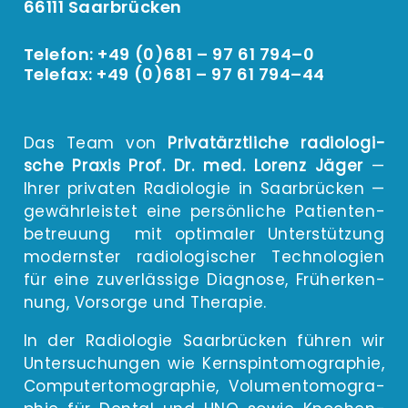
66111 Saarbrücken
Telefon: +49 (0)681 – 97 61 794–0
Telefax: +49 (0)681 – 97 61 794–44
Das Team von
Pri­vat­ärzt­li­che radio­lo­gi­
sche Pra­xis Prof. Dr. med. Lorenz Jäger
—
Ihrer pri­va­ten Radio­lo­gie in Saar­brü­cken —
gewähr­leis­tet eine per­sön­li­che Pati­en­ten­
be­treu­ung mit opti­ma­ler Unter­stüt­zung
moderns­ter radio­lo­gi­scher Tech­no­lo­gien
für eine zuver­läs­si­ge Dia­gno­se, Früh­erken­
nung, Vor­sor­ge und Therapie.
In der Radio­lo­gie Saar­brü­cken füh­ren wir
Unter­su­chun­gen wie Kern­spin­to­mo­gra­phie,
Com­pu­ter­to­mo­gra­phie, Volu­men­to­mo­gra­