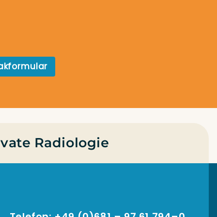
ak­for­mu­lar
vate Radiologie
Telefon: +49 (0)681 – 97 61 794–0