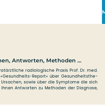
nen, Antworten, Methoden …
at­ärzt­li­che radio­lo­gi­sche Pra­xis Prof. Dr. med.
n «Gesun­d­heits-Report» über Gesund­heits­the­
 Ursa­chen, sowie über die Sym­pto­me die sich
hnen Ant­wor­ten zu Metho­den der Dia­gno­se,