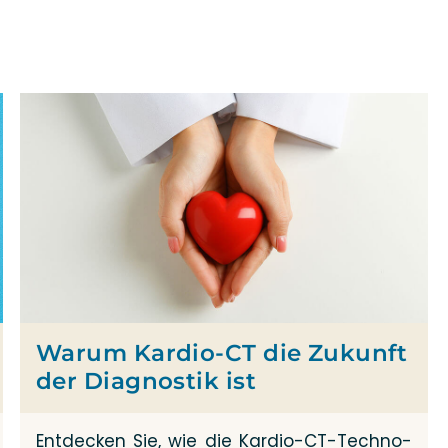
Warum Kardio-CT die Zukunft
der Diagnostik ist
Ent­de­cken Sie, wie die Kar­­dio-CT-Tech­­no­­