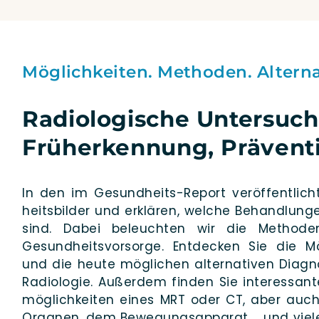
Möglichkeiten. Methoden. Alterna
Radiologische Unter­suc
Früherkennung, Prävent
In den im Gesun­d­heits-Report ver­öf­fent­lich­
heits­bil­der und erklä­ren, wel­che Behand­lun
sind. Dabei beleuch­ten wir die Metho­den 
Gesund­heits­vor­sor­ge. Ent­de­cken Sie die Mö
und die heu­te mög­li­chen alter­na­ti­ven Dia­­gn
Radio­lo­gie. Außer­dem fin­den Sie inter­es­san­
mög­lich­kei­ten eines MRT oder CT, aber auch
Orga­nen, dem Bewe­gungs­ap­pa­rat … und vie­le