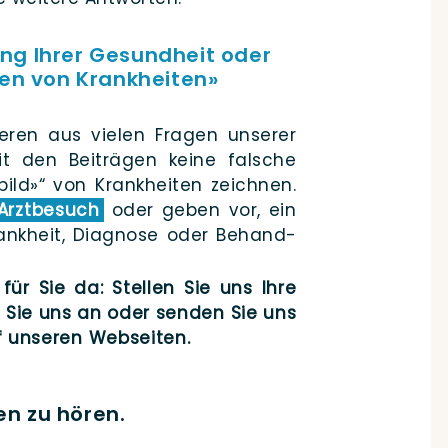
ng Ihrer Gesundheit oder
ten von Krankheiten»
e­ren aus vie­len Fra­gen unse­rer
it den Bei­trä­gen kei­ne fal­sche
bild»“ von Krank­hei­ten zeich­nen.
Arzt­be­such
oder geben vor, ein
 Krank­heit, Dia­gno­se oder Behand­
für Sie da: Stel­len Sie uns Ihre
fen Sie uns an oder sen­den Sie uns
uf unse­ren Webseiten.
en zu hören.