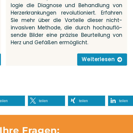
lo­­gie die Dia­gno­se und Behand­lung von
Herz­er­kran­kun­gen revo­lu­tio­niert. Erfah­ren
Sie mehr über die Vor­tei­le die­ser nicht-
inva­­si­­ven Metho­de, die durch hoch­auf­lö­
sen­de Bil­der eine prä­zi­se Beur­tei­lung von
Herz und Gefä­ßen ermöglicht.
Wei­ter­le­sen
tei­len
tei­len
tei­len
tei­len
Ihre Fragen: