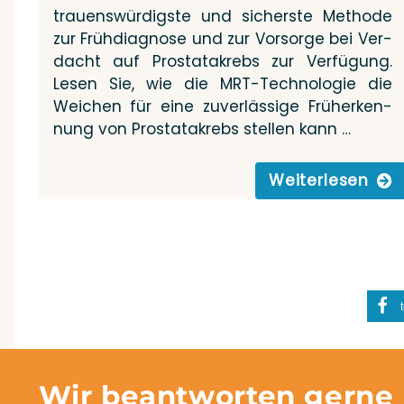
trau­ens­wür­digs­te und sichers­te Metho­de
zur Früh­dia­gno­se und zur Vor­sor­ge bei Ver­
dacht auf Pro­sta­ta­krebs zur Ver­fü­gung.
Lesen Sie, wie die MRT-Tech­­no­­lo­­gie die
Wei­chen für eine zuver­läs­si­ge Früh­erken­
nung von Pro­sta­ta­krebs stel­len kann …
Wei­ter­le­sen
Wir beantworten gerne 