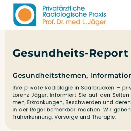
Gesundheits-Report
Gesundheitsthemen, Informatio
Ihre pri­va­te Radio­lo­gie in Saar­brü­cken — pri­v
Lorenz Jäger, infor­miert Sie auf den Sei­te
men, Erkran­kun­gen, Beschwer­den und deren
in der Regel bemerk­bar machen. Wir geben I
Früh­erken­nung, Vor­sor­ge und Therapie.