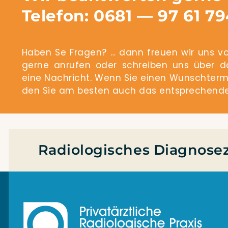
Telefon: 0681 — 97 61 7
Haben Se Fra­gen? … dann freu­en wir uns vo
ger­ne anru­fen oder schrei­ben uns über das e
eine Nach­richt. Wenn Sie einen Wunsch­ter­mi
den Sie am bes­ten auch das ent­spre­chen­de Fo
Radiologisches Diagnosez