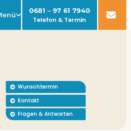
0681 – 97 61 7940
Menü
Telefon & Termin
Wunsch­ter­min
Kon­takt
Fra­gen & Antworten