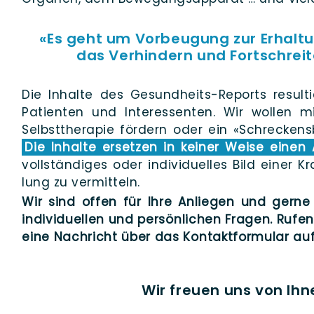
«Es geht um Vorbeugung zur Erhaltu
das Verhindern und Fortschrei
Die Inhal­te des Gesun­d­heits-Reports resul­ti
Pati­en­ten und Inter­es­sen­ten. Wir wol­len m
Selbst­the­ra­pie för­dern oder ein «Schre­ckens­
Die Inhal­te erset­zen in kei­ner Wei­se einen 
voll­stän­di­ges oder indi­vi­du­el­les Bild einer
lung zu vermitteln.
Wir sind offen für Ihre Anlie­gen und ger­ne 
indi­vi­du­el­len und per­sön­li­chen Fra­gen. Ru
eine Nach­richt über das Kon­takt­for­mu­lar a
Wir freuen uns von Ihn