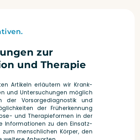
tiven.
hungen zur
ion und Therapie
ten Arti­keln erläu­tern wir Krank­
­gen und Unter­su­chun­gen mög­lich
der Vor­sor­ge­dia­gnos­tik und
g­lich­kei­ten der Früh­erken­nung
o­­se- und The­ra­pie­for­men in der
te Infor­ma­tio­nen zu den Ein­satz­
 zum mensch­li­chen Kör­per, den
 wei­te­re Antworten.