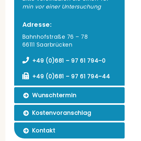
min vor einer Untersuchung
Adresse:
Bahn­hof­stra­ße 76 – 78
66111 Saarbrücken
+49 (0)681 – 97 61 794–0
+49 (0)681 – 97 61 794–44
Wunsch­ter­min
Kos­ten­vor­anschlag
Kon­takt