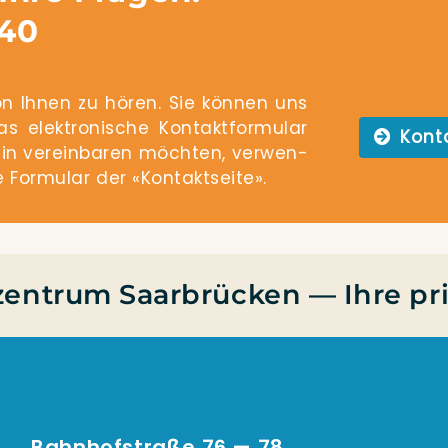
940
n Ihnen zu hören. Sie kön­nen uns
lek­tro­ni­sche Kon­takt­for­mu­lar
Kon­t
n ver­ein­ba­ren möch­ten, ver­wen­
r­mu­lar der «Kon­takt­sei­te».
entrum Saarbrücken — Ihre pri
Bahnhofstraße 76 — 78